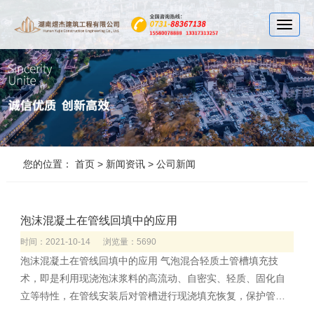
Toggle
您的位置：
首页
>
新闻资讯
> 公司新闻
泡沫混凝土在管线回填中的应用
时间：2021-10-14
浏览量：5690
泡沫混凝土在管线回填中的应用 气泡混合轻质土管槽填充技
术，即是利用现浇泡沫浆料的高流动、自密实、轻质、固化自
立等特性，在管线安装后对管槽进行现浇填充恢复，保护管
线，预防管线施工后沉降的发生。 气泡混合轻质土填充材料的